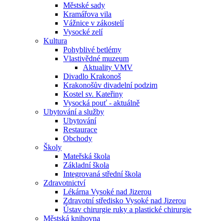
Městské sady
Kramářova vila
Vážnice v zákostelí
Vysocké zelí
Kultura
Pohyblivé betlémy
Vlastivědné muzeum
Aktuality VMV
Divadlo Krakonoš
Krakonošův divadelní podzim
Kostel sv. Kateřiny
Vysocká pouť - aktuálně
Ubytování a služby
Ubytování
Restaurace
Obchody
Školy
Mateřská škola
Základní škola
Integrovaná střední škola
Zdravotnictví
Lékárna Vysoké nad Jizerou
Zdravotní středisko Vysoké nad Jizerou
Ústav chirurgie ruky a plastické chirurgie
Městská knihovna