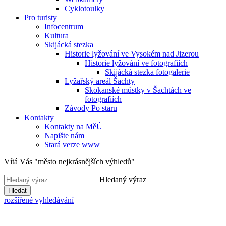
Cyklotoulky
Pro turisty
Infocentrum
Kultura
Skijácká stezka
Historie lyžování ve Vysokém nad Jizerou
Historie lyžování ve fotografiích
Skijácká stezka fotogalerie
Lyžařský areál Šachty
Skokanské můstky v Šachtách ve
fotografiích
Závody Po staru
Kontakty
Kontakty na MěÚ
Napište nám
Stará verze www
Vítá Vás "město nejkrásnějších výhledů"
Hledaný výraz
Hledat
rozšířené vyhledávání