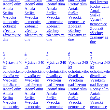
nad Jizerou
Rodný dům
Rodný dům
Rodný dům
Rodný dům
Rodný dům
Antala
Antala
Antala
Antala
Antala
Staška
Staška
Staška
Staška
Staška
Vysocká
Vysocká
Vysocká
Vysocká
Vysocká
nemocnice
nemocnice
nemocnice
nemocnice
nemocnice
Zobrazit
Zobrazit
Zobrazit
Zobrazit
Zobrazit
všechny
všechny
všechny
všechny
všechny
záznamy ze
záznamy ze
záznamy ze
záznamy ze
záznamy ze
dne
dne
dne
dne
dne
3
4
5
6
7
3
3
3
3
3
Výstava 240
Výstava 240
Výstava 240
Výstava 240
Výstava 240
let
let
let
let
let
ochotnického
ochotnického
ochotnického
ochotnického
ochotnickéh
divadla ve
divadla ve
divadla ve
divadla ve
divadla ve
Vysokém
Vysokém
Vysokém
Vysokém
Vysokém
nad Jizerou
nad Jizerou
nad Jizerou
nad Jizerou
nad Jizerou
Rodný dům
Rodný dům
Rodný dům
Rodný dům
Rodný dům
Antala
Antala
Antala
Antala
Antala
Staška
Staška
Staška
Staška
Staška
Vysocká
Vysocká
Vysocká
Vysocká
Vysocká
nemocnice
nemocnice
nemocnice
nemocnice
nemocnice