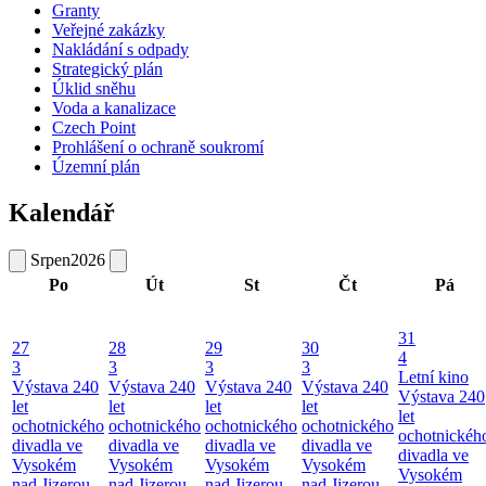
Granty
Veřejné zakázky
Nakládání s odpady
Strategický plán
Úklid sněhu
Voda a kanalizace
Czech Point
Prohlášení o ochraně soukromí
Územní plán
Kalendář
Srpen
2026
Po
Út
St
Čt
Pá
31
27
28
29
30
4
3
3
3
3
Letní kino
Výstava 240
Výstava 240
Výstava 240
Výstava 240
Výstava 240
let
let
let
let
let
ochotnického
ochotnického
ochotnického
ochotnického
ochotnickéh
divadla ve
divadla ve
divadla ve
divadla ve
divadla ve
Vysokém
Vysokém
Vysokém
Vysokém
Vysokém
nad Jizerou
nad Jizerou
nad Jizerou
nad Jizerou