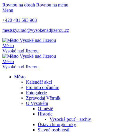
Rovnou na obsah
Rovnou na menu
Menu
+420 481 593 903
mestsky.urad@vysokenadjizerou.cz
Město
Vysoké nad Jizerou
Město
Vysoké nad Jizerou
Město
Kalendář akcí
Pro info občanům
Fotogalerie
Zpravodaj Větrník
O Vysokém
O městě
Historie
Vysocká pouť - archiv
Ústav chirurgie ruky
Slavné osobnosti