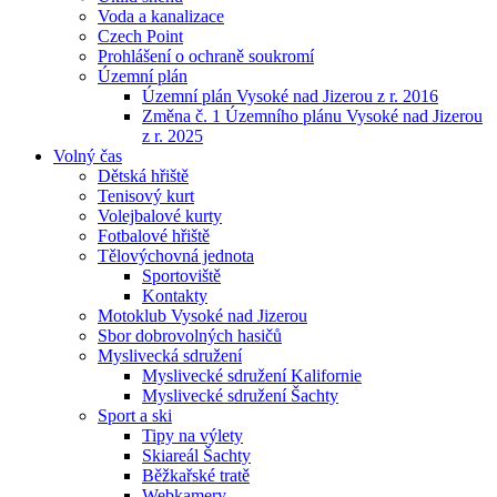
Voda a kanalizace
Czech Point
Prohlášení o ochraně soukromí
Územní plán
Územní plán Vysoké nad Jizerou z r. 2016
Změna č. 1 Územního plánu Vysoké nad Jizerou
z r. 2025
Volný čas
Dětská hřiště
Tenisový kurt
Volejbalové kurty
Fotbalové hřiště
Tělovýchovná jednota
Sportoviště
Kontakty
Motoklub Vysoké nad Jizerou
Sbor dobrovolných hasičů
Myslivecká sdružení
Myslivecké sdružení Kalifornie
Myslivecké sdružení Šachty
Sport a ski
Tipy na výlety
Skiareál Šachty
Běžkařské tratě
Webkamery