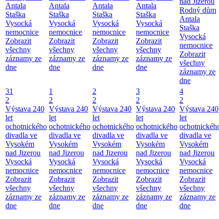
nad Jizerou
Antala
Antala
Antala
Antala
Rodný dům
Staška
Staška
Staška
Staška
Antala
Vysocká
Vysocká
Vysocká
Vysocká
Staška
nemocnice
nemocnice
nemocnice
nemocnice
Vysocká
Zobrazit
Zobrazit
Zobrazit
Zobrazit
nemocnice
všechny
všechny
všechny
všechny
Zobrazit
záznamy ze
záznamy ze
záznamy ze
záznamy ze
všechny
dne
dne
dne
dne
záznamy ze
dne
31
1
2
3
4
2
2
2
2
2
Výstava 240
Výstava 240
Výstava 240
Výstava 240
Výstava 240
let
let
let
let
let
ochotnického
ochotnického
ochotnického
ochotnického
ochotnickéh
divadla ve
divadla ve
divadla ve
divadla ve
divadla ve
Vysokém
Vysokém
Vysokém
Vysokém
Vysokém
nad Jizerou
nad Jizerou
nad Jizerou
nad Jizerou
nad Jizerou
Vysocká
Vysocká
Vysocká
Vysocká
Vysocká
nemocnice
nemocnice
nemocnice
nemocnice
nemocnice
Zobrazit
Zobrazit
Zobrazit
Zobrazit
Zobrazit
všechny
všechny
všechny
všechny
všechny
záznamy ze
záznamy ze
záznamy ze
záznamy ze
záznamy ze
dne
dne
dne
dne
dne