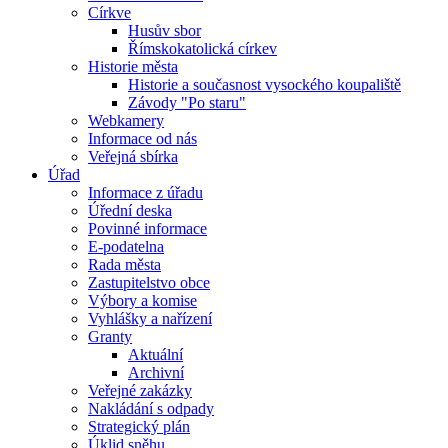
Církve
Husův sbor
Římskokatolická církev
Historie města
Historie a současnost vysockého koupaliště
Závody "Po staru"
Webkamery
Informace od nás
Veřejná sbírka
Úřad
Informace z úřadu
Úřední deska
Povinné informace
E-podatelna
Rada města
Zastupitelstvo obce
Výbory a komise
Vyhlášky a nařízení
Granty
Aktuální
Archivní
Veřejné zakázky
Nakládání s odpady
Strategický plán
Úklid sněhu