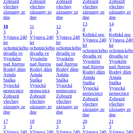
Zobrazit
Zobrazit
Zobrazit
Zobrazit
Zobrazit
všechny
všechny
všechny
všechny
všechny
záznamy ze
záznamy ze
záznamy ze
záznamy ze
záznamy ze
dne
dne
dne
dne
dne
13
14
10
11
12
4
4
3
3
3
Keltská noc
Keltská noc
Výstava 240
Výstava 240
Výstava 240
Výstava 240
Výstava 240
let
let
let
let
let
ochotnického
ochotnického
ochotnického
ochotnického
ochotnickéh
divadla ve
divadla ve
divadla ve
divadla ve
divadla ve
Vysokém
Vysokém
Vysokém
Vysokém
Vysokém
nad Jizerou
nad Jizerou
nad Jizerou
nad Jizerou
nad Jizerou
Rodný dům
Rodný dům
Rodný dům
Rodný dům
Rodný dům
Antala
Antala
Antala
Antala
Antala
Staška
Staška
Staška
Staška
Staška
Vysocká
Vysocká
Vysocká
Vysocká
Vysocká
nemocnice
nemocnice
nemocnice
nemocnice
nemocnice
Zobrazit
Zobrazit
Zobrazit
Zobrazit
Zobrazit
všechny
všechny
všechny
všechny
všechny
záznamy ze
záznamy ze
záznamy ze
záznamy ze
záznamy ze
dne
dne
dne
dne
dne
17
18
19
20
21
3
3
3
3
3
Výstava 240
Výstava 240
Výstava 240
Výstava 240
Výstava 240