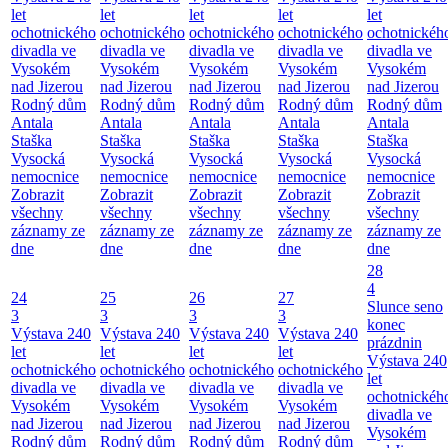
let
let
let
let
let
ochotnického
ochotnického
ochotnického
ochotnického
ochotnickéh
divadla ve
divadla ve
divadla ve
divadla ve
divadla ve
Vysokém
Vysokém
Vysokém
Vysokém
Vysokém
nad Jizerou
nad Jizerou
nad Jizerou
nad Jizerou
nad Jizerou
Rodný dům
Rodný dům
Rodný dům
Rodný dům
Rodný dům
Antala
Antala
Antala
Antala
Antala
Staška
Staška
Staška
Staška
Staška
Vysocká
Vysocká
Vysocká
Vysocká
Vysocká
nemocnice
nemocnice
nemocnice
nemocnice
nemocnice
Zobrazit
Zobrazit
Zobrazit
Zobrazit
Zobrazit
všechny
všechny
všechny
všechny
všechny
záznamy ze
záznamy ze
záznamy ze
záznamy ze
záznamy ze
dne
dne
dne
dne
dne
28
4
24
25
26
27
Slunce seno
3
3
3
3
konec
Výstava 240
Výstava 240
Výstava 240
Výstava 240
prázdnin
let
let
let
let
Výstava 240
ochotnického
ochotnického
ochotnického
ochotnického
let
divadla ve
divadla ve
divadla ve
divadla ve
ochotnickéh
Vysokém
Vysokém
Vysokém
Vysokém
divadla ve
nad Jizerou
nad Jizerou
nad Jizerou
nad Jizerou
Vysokém
Rodný dům
Rodný dům
Rodný dům
Rodný dům