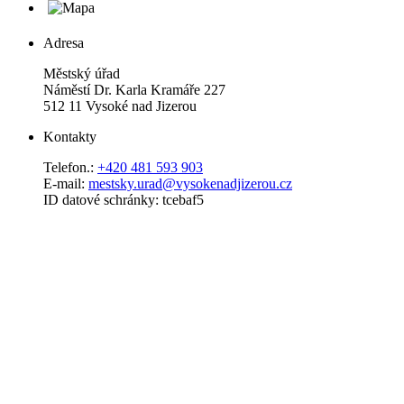
Adresa
Městský úřad
Náměstí Dr. Karla Kramáře 227
512 11 Vysoké nad Jizerou
Kontakty
Telefon.:
+420 481 593 903
E-mail:
mestsky.urad@vysokenadjizerou.cz
ID datové schránky: tcebaf5