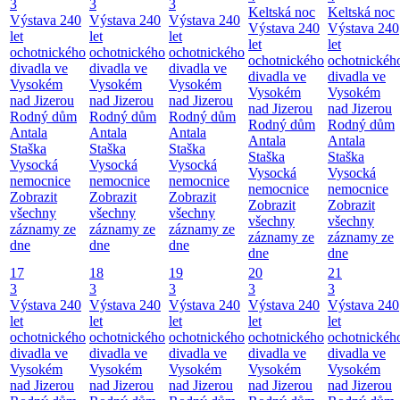
3
3
3
Keltská noc
Keltská noc
Výstava 240
Výstava 240
Výstava 240
Výstava 240
Výstava 240
let
let
let
let
let
ochotnického
ochotnického
ochotnického
ochotnického
ochotnickéh
divadla ve
divadla ve
divadla ve
divadla ve
divadla ve
Vysokém
Vysokém
Vysokém
Vysokém
Vysokém
nad Jizerou
nad Jizerou
nad Jizerou
nad Jizerou
nad Jizerou
Rodný dům
Rodný dům
Rodný dům
Rodný dům
Rodný dům
Antala
Antala
Antala
Antala
Antala
Staška
Staška
Staška
Staška
Staška
Vysocká
Vysocká
Vysocká
Vysocká
Vysocká
nemocnice
nemocnice
nemocnice
nemocnice
nemocnice
Zobrazit
Zobrazit
Zobrazit
Zobrazit
Zobrazit
všechny
všechny
všechny
všechny
všechny
záznamy ze
záznamy ze
záznamy ze
záznamy ze
záznamy ze
dne
dne
dne
dne
dne
17
18
19
20
21
3
3
3
3
3
Výstava 240
Výstava 240
Výstava 240
Výstava 240
Výstava 240
let
let
let
let
let
ochotnického
ochotnického
ochotnického
ochotnického
ochotnickéh
divadla ve
divadla ve
divadla ve
divadla ve
divadla ve
Vysokém
Vysokém
Vysokém
Vysokém
Vysokém
nad Jizerou
nad Jizerou
nad Jizerou
nad Jizerou
nad Jizerou