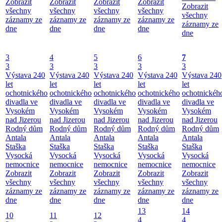
Zobrazit
Zobrazit
Zobrazit
Zobrazit
Zobrazit
všechny
všechny
všechny
všechny
všechny
záznamy ze
záznamy ze
záznamy ze
záznamy ze
záznamy ze
dne
dne
dne
dne
dne
3
4
5
6
7
3
3
3
3
3
Výstava 240
Výstava 240
Výstava 240
Výstava 240
Výstava 240
let
let
let
let
let
ochotnického
ochotnického
ochotnického
ochotnického
ochotnickéh
divadla ve
divadla ve
divadla ve
divadla ve
divadla ve
Vysokém
Vysokém
Vysokém
Vysokém
Vysokém
nad Jizerou
nad Jizerou
nad Jizerou
nad Jizerou
nad Jizerou
Rodný dům
Rodný dům
Rodný dům
Rodný dům
Rodný dům
Antala
Antala
Antala
Antala
Antala
Staška
Staška
Staška
Staška
Staška
Vysocká
Vysocká
Vysocká
Vysocká
Vysocká
nemocnice
nemocnice
nemocnice
nemocnice
nemocnice
Zobrazit
Zobrazit
Zobrazit
Zobrazit
Zobrazit
všechny
všechny
všechny
všechny
všechny
záznamy ze
záznamy ze
záznamy ze
záznamy ze
záznamy ze
dne
dne
dne
dne
dne
13
14
10
11
12
4
4