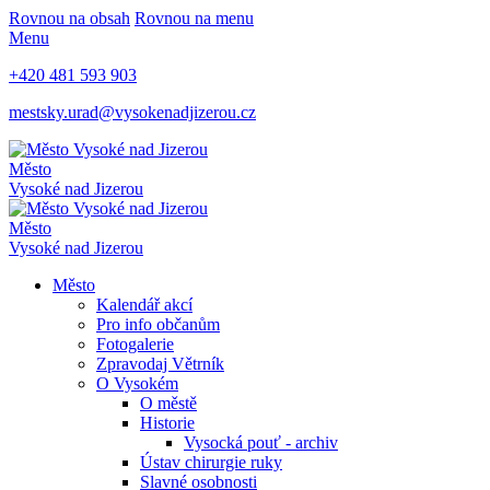
Rovnou na obsah
Rovnou na menu
Menu
+420 481 593 903
mestsky.urad@vysokenadjizerou.cz
Město
Vysoké nad Jizerou
Město
Vysoké nad Jizerou
Město
Kalendář akcí
Pro info občanům
Fotogalerie
Zpravodaj Větrník
O Vysokém
O městě
Historie
Vysocká pouť - archiv
Ústav chirurgie ruky
Slavné osobnosti