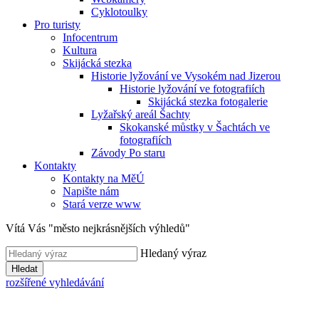
Cyklotoulky
Pro turisty
Infocentrum
Kultura
Skijácká stezka
Historie lyžování ve Vysokém nad Jizerou
Historie lyžování ve fotografiích
Skijácká stezka fotogalerie
Lyžařský areál Šachty
Skokanské můstky v Šachtách ve
fotografiích
Závody Po staru
Kontakty
Kontakty na MěÚ
Napište nám
Stará verze www
Vítá Vás "město nejkrásnějších výhledů"
Hledaný výraz
Hledat
rozšířené vyhledávání