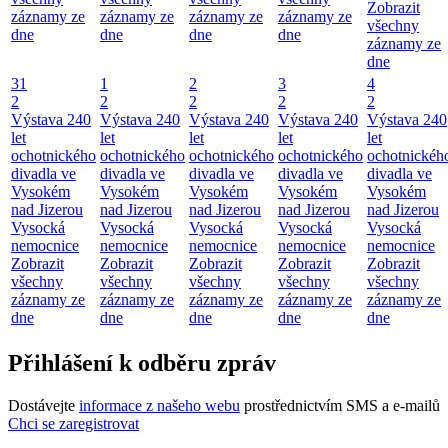
Zobrazit
záznamy ze
záznamy ze
záznamy ze
záznamy ze
všechny
dne
dne
dne
dne
záznamy ze
dne
31
1
2
3
4
2
2
2
2
2
Výstava 240
Výstava 240
Výstava 240
Výstava 240
Výstava 240
let
let
let
let
let
ochotnického
ochotnického
ochotnického
ochotnického
ochotnickéh
divadla ve
divadla ve
divadla ve
divadla ve
divadla ve
Vysokém
Vysokém
Vysokém
Vysokém
Vysokém
nad Jizerou
nad Jizerou
nad Jizerou
nad Jizerou
nad Jizerou
Vysocká
Vysocká
Vysocká
Vysocká
Vysocká
nemocnice
nemocnice
nemocnice
nemocnice
nemocnice
Zobrazit
Zobrazit
Zobrazit
Zobrazit
Zobrazit
všechny
všechny
všechny
všechny
všechny
záznamy ze
záznamy ze
záznamy ze
záznamy ze
záznamy ze
dne
dne
dne
dne
dne
Přihlášení k odběru zpráv
Dostávejte
informace z našeho webu
prostřednictvím SMS a e-mailů
Chci se zaregistrovat