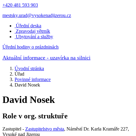
+420 481 593 903
mestsky.urad@vysokenadjizerou.cz
Úřední deska
Zpravodaj větrník
Ubytování a služby
Úřední hodiny o prázdninách
Aktuální informace
- uzavírka na silnici
Úvodní stránka
Úřad
Povinné informace
David Nosek
David Nosek
Role v org. struktuře
Zastupitel -
Zastupitelstvo města
, Náměstí Dr. Karla Kramáře 227,
Vysoké nad Jizerou