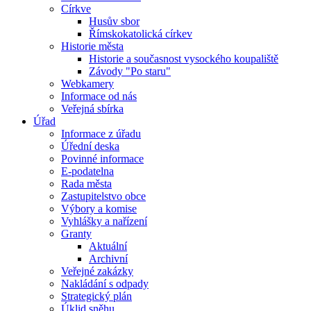
Církve
Husův sbor
Římskokatolická církev
Historie města
Historie a současnost vysockého koupaliště
Závody "Po staru"
Webkamery
Informace od nás
Veřejná sbírka
Úřad
Informace z úřadu
Úřední deska
Povinné informace
E-podatelna
Rada města
Zastupitelstvo obce
Výbory a komise
Vyhlášky a nařízení
Granty
Aktuální
Archivní
Veřejné zakázky
Nakládání s odpady
Strategický plán
Úklid sněhu