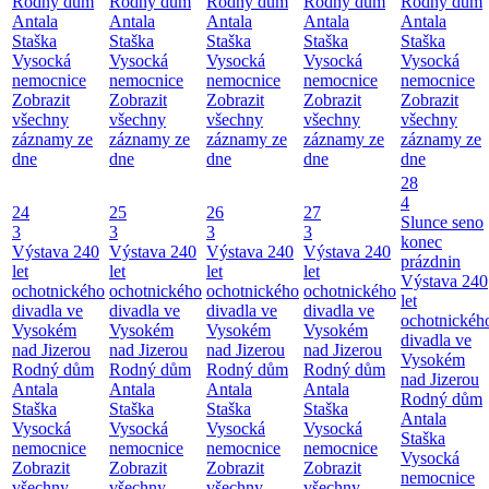
Rodný dům
Rodný dům
Rodný dům
Rodný dům
Rodný dům
Antala
Antala
Antala
Antala
Antala
Staška
Staška
Staška
Staška
Staška
Vysocká
Vysocká
Vysocká
Vysocká
Vysocká
nemocnice
nemocnice
nemocnice
nemocnice
nemocnice
Zobrazit
Zobrazit
Zobrazit
Zobrazit
Zobrazit
všechny
všechny
všechny
všechny
všechny
záznamy ze
záznamy ze
záznamy ze
záznamy ze
záznamy ze
dne
dne
dne
dne
dne
28
4
24
25
26
27
Slunce seno
3
3
3
3
konec
Výstava 240
Výstava 240
Výstava 240
Výstava 240
prázdnin
let
let
let
let
Výstava 240
ochotnického
ochotnického
ochotnického
ochotnického
let
divadla ve
divadla ve
divadla ve
divadla ve
ochotnickéh
Vysokém
Vysokém
Vysokém
Vysokém
divadla ve
nad Jizerou
nad Jizerou
nad Jizerou
nad Jizerou
Vysokém
Rodný dům
Rodný dům
Rodný dům
Rodný dům
nad Jizerou
Antala
Antala
Antala
Antala
Rodný dům
Staška
Staška
Staška
Staška
Antala
Vysocká
Vysocká
Vysocká
Vysocká
Staška
nemocnice
nemocnice
nemocnice
nemocnice
Vysocká
Zobrazit
Zobrazit
Zobrazit
Zobrazit
nemocnice
všechny
všechny
všechny
všechny