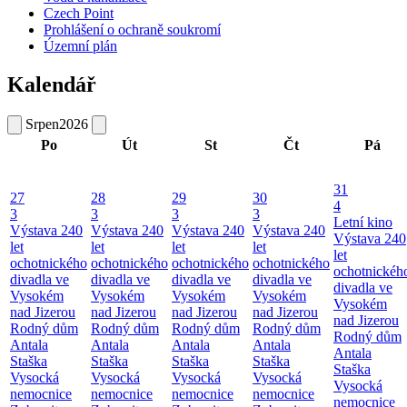
Czech Point
Prohlášení o ochraně soukromí
Územní plán
Kalendář
Srpen
2026
Po
Út
St
Čt
Pá
31
27
28
29
30
4
3
3
3
3
Letní kino
Výstava 240
Výstava 240
Výstava 240
Výstava 240
Výstava 240
let
let
let
let
let
ochotnického
ochotnického
ochotnického
ochotnického
ochotnickéh
divadla ve
divadla ve
divadla ve
divadla ve
divadla ve
Vysokém
Vysokém
Vysokém
Vysokém
Vysokém
nad Jizerou
nad Jizerou
nad Jizerou
nad Jizerou
nad Jizerou
Rodný dům
Rodný dům
Rodný dům
Rodný dům
Rodný dům
Antala
Antala
Antala
Antala
Antala
Staška
Staška
Staška
Staška
Staška
Vysocká
Vysocká
Vysocká
Vysocká
Vysocká
nemocnice
nemocnice
nemocnice
nemocnice
nemocnice