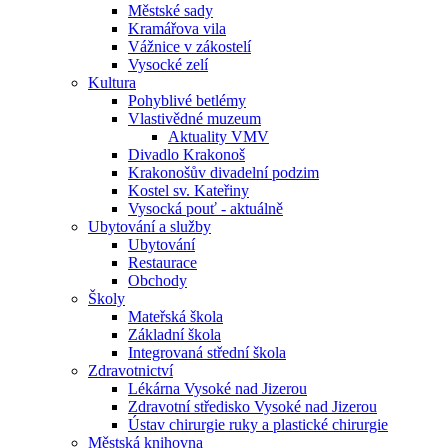
Městské sady
Kramářova vila
Vážnice v zákostelí
Vysocké zelí
Kultura
Pohyblivé betlémy
Vlastivědné muzeum
Aktuality VMV
Divadlo Krakonoš
Krakonošův divadelní podzim
Kostel sv. Kateřiny
Vysocká pouť - aktuálně
Ubytování a služby
Ubytování
Restaurace
Obchody
Školy
Mateřská škola
Základní škola
Integrovaná střední škola
Zdravotnictví
Lékárna Vysoké nad Jizerou
Zdravotní středisko Vysoké nad Jizerou
Ústav chirurgie ruky a plastické chirurgie
Městská knihovna