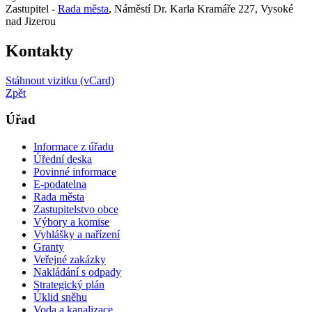
Zastupitel -
Rada města
, Náměstí Dr. Karla Kramáře 227, Vysoké
nad Jizerou
Kontakty
Stáhnout vizitku (vCard)
Zpět
Úřad
Informace z úřadu
Úřední deska
Povinné informace
E-podatelna
Rada města
Zastupitelstvo obce
Výbory a komise
Vyhlášky a nařízení
Granty
Veřejné zakázky
Nakládání s odpady
Strategický plán
Úklid sněhu
Voda a kanalizace