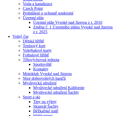
Voda a kanalizace
Czech Point
Prohlášení o ochraně soukromí
Územní plán
Územní plán Vysoké nad Jizerou z r. 2016
Změna č. 1 Územního plánu Vysoké nad Jizerou
z r. 2025
Volný čas
Dětská hřiště
Tenisový kurt
Volejbalové kurty
Fotbalové hřiště
Tělovýchovná jednota
Sportoviště
Kontakty
Motoklub Vysoké nad Jizerou
Sbor dobrovolných hasičů
Myslivecká sdružení
Myslivecké sdružení Kalifornie
Myslivecké sdružení Šachty
Sport a ski
Tipy na výlety
Skiareál Šachty
Běžkařské tratě
Webkamery