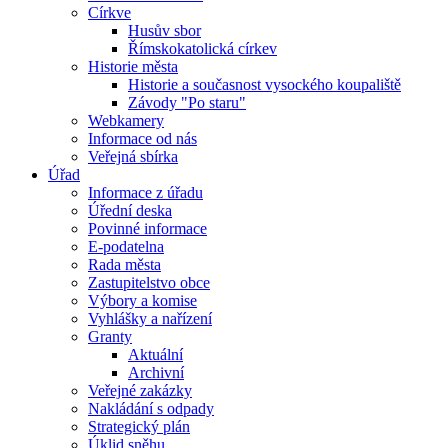
Církve
Husův sbor
Římskokatolická církev
Historie města
Historie a současnost vysockého koupaliště
Závody "Po staru"
Webkamery
Informace od nás
Veřejná sbírka
Úřad
Informace z úřadu
Úřední deska
Povinné informace
E-podatelna
Rada města
Zastupitelstvo obce
Výbory a komise
Vyhlášky a nařízení
Granty
Aktuální
Archivní
Veřejné zakázky
Nakládání s odpady
Strategický plán
Úklid sněhu