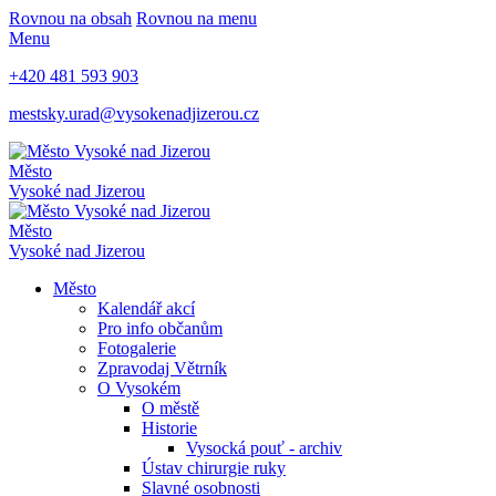
Rovnou na obsah
Rovnou na menu
Menu
+420 481 593 903
mestsky.urad@vysokenadjizerou.cz
Město
Vysoké nad Jizerou
Město
Vysoké nad Jizerou
Město
Kalendář akcí
Pro info občanům
Fotogalerie
Zpravodaj Větrník
O Vysokém
O městě
Historie
Vysocká pouť - archiv
Ústav chirurgie ruky
Slavné osobnosti