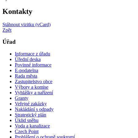
Kontakty
Stáhnout vizitku (vCard)
Zpět
Úřad
Informace z úřadu
Úřední deska
Povinné informace
E-podatelna
Rada města
Zastupitelstvo obce
Výbory a komise
Vyhlášky a nařízení
Granty
Veřejné zakázky
Nakládání s odpady
Strategický plán
Úklid sněhu
Voda a kanalizace
Czech Point
Prohlášení o ochraně soukromí