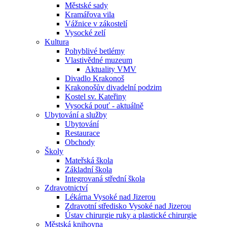
Městské sady
Kramářova vila
Vážnice v zákostelí
Vysocké zelí
Kultura
Pohyblivé betlémy
Vlastivědné muzeum
Aktuality VMV
Divadlo Krakonoš
Krakonošův divadelní podzim
Kostel sv. Kateřiny
Vysocká pouť - aktuálně
Ubytování a služby
Ubytování
Restaurace
Obchody
Školy
Mateřská škola
Základní škola
Integrovaná střední škola
Zdravotnictví
Lékárna Vysoké nad Jizerou
Zdravotní středisko Vysoké nad Jizerou
Ústav chirurgie ruky a plastické chirurgie
Městská knihovna