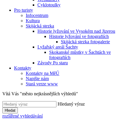
Cyklotoulky
Pro turisty
Infocentrum
Kultura
Skijácká stezka
Historie lyžování ve Vysokém nad Jizerou
Historie lyžování ve fotografiích
Skijácká stezka fotogalerie
Lyžařský areál Šachty
Skokanské můstky v Šachtách ve
fotografiích
Závody Po staru
Kontakty
Kontakty na MěÚ
Napište nám
Stará verze www
Vítá Vás "město nejkrásnějších výhledů"
Hledaný výraz
Hledat
rozšířené vyhledávání