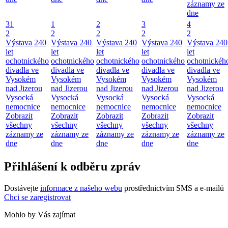
záznamy ze
dne
31
1
2
3
4
2
2
2
2
2
Výstava 240
Výstava 240
Výstava 240
Výstava 240
Výstava 240
let
let
let
let
let
ochotnického
ochotnického
ochotnického
ochotnického
ochotnickéh
divadla ve
divadla ve
divadla ve
divadla ve
divadla ve
Vysokém
Vysokém
Vysokém
Vysokém
Vysokém
nad Jizerou
nad Jizerou
nad Jizerou
nad Jizerou
nad Jizerou
Vysocká
Vysocká
Vysocká
Vysocká
Vysocká
nemocnice
nemocnice
nemocnice
nemocnice
nemocnice
Zobrazit
Zobrazit
Zobrazit
Zobrazit
Zobrazit
všechny
všechny
všechny
všechny
všechny
záznamy ze
záznamy ze
záznamy ze
záznamy ze
záznamy ze
dne
dne
dne
dne
dne
Přihlášení k odběru zpráv
Dostávejte
informace z našeho webu
prostřednictvím SMS a e-mailů
Chci se zaregistrovat
Mohlo by Vás zajímat