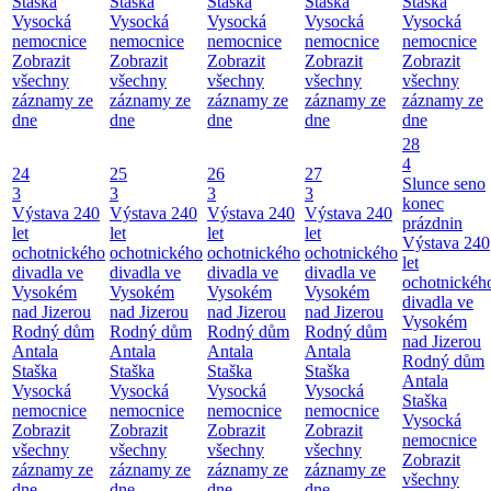
Staška
Staška
Staška
Staška
Staška
Vysocká
Vysocká
Vysocká
Vysocká
Vysocká
nemocnice
nemocnice
nemocnice
nemocnice
nemocnice
Zobrazit
Zobrazit
Zobrazit
Zobrazit
Zobrazit
všechny
všechny
všechny
všechny
všechny
záznamy ze
záznamy ze
záznamy ze
záznamy ze
záznamy ze
dne
dne
dne
dne
dne
28
4
24
25
26
27
Slunce seno
3
3
3
3
konec
Výstava 240
Výstava 240
Výstava 240
Výstava 240
prázdnin
let
let
let
let
Výstava 240
ochotnického
ochotnického
ochotnického
ochotnického
let
divadla ve
divadla ve
divadla ve
divadla ve
ochotnickéh
Vysokém
Vysokém
Vysokém
Vysokém
divadla ve
nad Jizerou
nad Jizerou
nad Jizerou
nad Jizerou
Vysokém
Rodný dům
Rodný dům
Rodný dům
Rodný dům
nad Jizerou
Antala
Antala
Antala
Antala
Rodný dům
Staška
Staška
Staška
Staška
Antala
Vysocká
Vysocká
Vysocká
Vysocká
Staška
nemocnice
nemocnice
nemocnice
nemocnice
Vysocká
Zobrazit
Zobrazit
Zobrazit
Zobrazit
nemocnice
všechny
všechny
všechny
všechny
Zobrazit
záznamy ze
záznamy ze
záznamy ze
záznamy ze
všechny
dne
dne
dne
dne