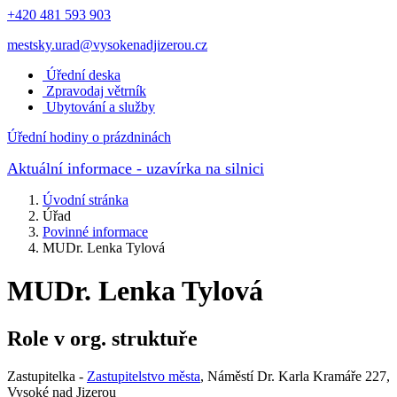
+420 481 593 903
mestsky.urad@vysokenadjizerou.cz
Úřední deska
Zpravodaj větrník
Ubytování a služby
Úřední hodiny o prázdninách
Aktuální informace
- uzavírka na silnici
Úvodní stránka
Úřad
Povinné informace
MUDr. Lenka Tylová
MUDr. Lenka Tylová
Role v org. struktuře
Zastupitelka -
Zastupitelstvo města
, Náměstí Dr. Karla Kramáře 227,
Vysoké nad Jizerou