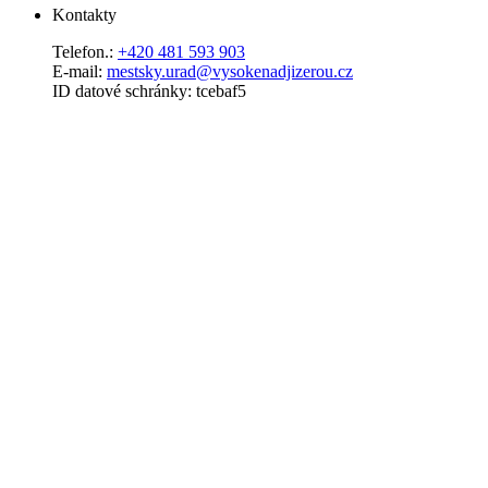
Kontakty
Telefon.:
+420 481 593 903
E-mail:
mestsky.urad@vysokenadjizerou.cz
ID datové schránky: tcebaf5