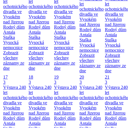
let
let
let
let
let
ochotnického
ochotnického
ochotnického
ochotnického
ochotnickéh
divadla ve
divadla ve
divadla ve
divadla ve
divadla ve
Vysokém
Vysokém
Vysokém
Vysokém
Vysokém
nad Jizerou
nad Jizerou
nad Jizerou
nad Jizerou
nad Jizerou
Rodný dům
Rodný dům
Rodný dům
Rodný dům
Rodný dům
Antala
Antala
Antala
Antala
Antala
Staška
Staška
Staška
Staška
Staška
Vysocká
Vysocká
Vysocká
Vysocká
Vysocká
nemocnice
nemocnice
nemocnice
nemocnice
nemocnice
Zobrazit
Zobrazit
Zobrazit
Zobrazit
Zobrazit
všechny
všechny
všechny
všechny
všechny
záznamy ze
záznamy ze
záznamy ze
záznamy ze
záznamy ze
dne
dne
dne
dne
dne
17
18
19
20
21
3
3
3
3
3
Výstava 240
Výstava 240
Výstava 240
Výstava 240
Výstava 240
let
let
let
let
let
ochotnického
ochotnického
ochotnického
ochotnického
ochotnickéh
divadla ve
divadla ve
divadla ve
divadla ve
divadla ve
Vysokém
Vysokém
Vysokém
Vysokém
Vysokém
nad Jizerou
nad Jizerou
nad Jizerou
nad Jizerou
nad Jizerou
Rodný dům
Rodný dům
Rodný dům
Rodný dům
Rodný dům
Antala
Antala
Antala
Antala
Antala