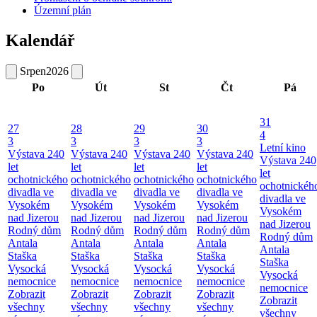
Územní plán
Kalendář
Srpen
2026
Po
Út
St
Čt
Pá
31
27
28
29
30
4
3
3
3
3
Letní kino
Výstava 240
Výstava 240
Výstava 240
Výstava 240
Výstava 240
let
let
let
let
let
ochotnického
ochotnického
ochotnického
ochotnického
ochotnickéh
divadla ve
divadla ve
divadla ve
divadla ve
divadla ve
Vysokém
Vysokém
Vysokém
Vysokém
Vysokém
nad Jizerou
nad Jizerou
nad Jizerou
nad Jizerou
nad Jizerou
Rodný dům
Rodný dům
Rodný dům
Rodný dům
Rodný dům
Antala
Antala
Antala
Antala
Antala
Staška
Staška
Staška
Staška
Staška
Vysocká
Vysocká
Vysocká
Vysocká
Vysocká
nemocnice
nemocnice
nemocnice
nemocnice
nemocnice
Zobrazit
Zobrazit
Zobrazit
Zobrazit
Zobrazit
všechny
všechny
všechny
všechny
všechny