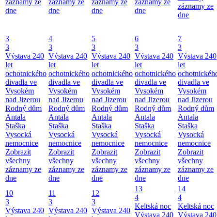
záznamy ze
záznamy ze
záznamy ze
záznamy ze
záznamy ze
dne
dne
dne
dne
dne
3
4
5
6
7
3
3
3
3
3
Výstava 240
Výstava 240
Výstava 240
Výstava 240
Výstava 240
let
let
let
let
let
ochotnického
ochotnického
ochotnického
ochotnického
ochotnickéh
divadla ve
divadla ve
divadla ve
divadla ve
divadla ve
Vysokém
Vysokém
Vysokém
Vysokém
Vysokém
nad Jizerou
nad Jizerou
nad Jizerou
nad Jizerou
nad Jizerou
Rodný dům
Rodný dům
Rodný dům
Rodný dům
Rodný dům
Antala
Antala
Antala
Antala
Antala
Staška
Staška
Staška
Staška
Staška
Vysocká
Vysocká
Vysocká
Vysocká
Vysocká
nemocnice
nemocnice
nemocnice
nemocnice
nemocnice
Zobrazit
Zobrazit
Zobrazit
Zobrazit
Zobrazit
všechny
všechny
všechny
všechny
všechny
záznamy ze
záznamy ze
záznamy ze
záznamy ze
záznamy ze
dne
dne
dne
dne
dne
13
14
10
11
12
4
4
3
3
3
Keltská noc
Keltská noc
Výstava 240
Výstava 240
Výstava 240
Výstava 240
Výstava 240