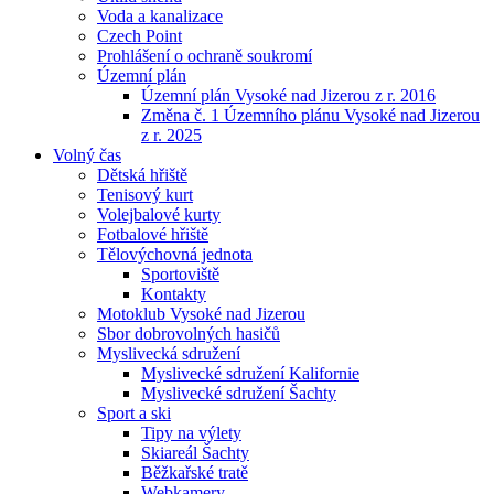
Voda a kanalizace
Czech Point
Prohlášení o ochraně soukromí
Územní plán
Územní plán Vysoké nad Jizerou z r. 2016
Změna č. 1 Územního plánu Vysoké nad Jizerou
z r. 2025
Volný čas
Dětská hřiště
Tenisový kurt
Volejbalové kurty
Fotbalové hřiště
Tělovýchovná jednota
Sportoviště
Kontakty
Motoklub Vysoké nad Jizerou
Sbor dobrovolných hasičů
Myslivecká sdružení
Myslivecké sdružení Kalifornie
Myslivecké sdružení Šachty
Sport a ski
Tipy na výlety
Skiareál Šachty
Běžkařské tratě
Webkamery