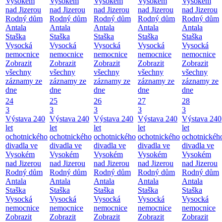
Vysokém
Vysokém
Vysokém
Vysokém
Vysokém
nad Jizerou
nad Jizerou
nad Jizerou
nad Jizerou
nad Jizerou
Rodný dům
Rodný dům
Rodný dům
Rodný dům
Rodný dům
Antala
Antala
Antala
Antala
Antala
Staška
Staška
Staška
Staška
Staška
Vysocká
Vysocká
Vysocká
Vysocká
Vysocká
nemocnice
nemocnice
nemocnice
nemocnice
nemocnice
Zobrazit
Zobrazit
Zobrazit
Zobrazit
Zobrazit
všechny
všechny
všechny
všechny
všechny
záznamy ze
záznamy ze
záznamy ze
záznamy ze
záznamy ze
dne
dne
dne
dne
dne
24
25
26
27
28
3
3
3
3
3
Výstava 240
Výstava 240
Výstava 240
Výstava 240
Výstava 240
let
let
let
let
let
ochotnického
ochotnického
ochotnického
ochotnického
ochotnickéh
divadla ve
divadla ve
divadla ve
divadla ve
divadla ve
Vysokém
Vysokém
Vysokém
Vysokém
Vysokém
nad Jizerou
nad Jizerou
nad Jizerou
nad Jizerou
nad Jizerou
Rodný dům
Rodný dům
Rodný dům
Rodný dům
Rodný dům
Antala
Antala
Antala
Antala
Antala
Staška
Staška
Staška
Staška
Staška
Vysocká
Vysocká
Vysocká
Vysocká
Vysocká
nemocnice
nemocnice
nemocnice
nemocnice
nemocnice
Zobrazit
Zobrazit
Zobrazit
Zobrazit
Zobrazit