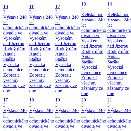
13
14
10
11
12
4
4
3
3
3
Keltská noc
Keltská noc
Výstava 240
Výstava 240
Výstava 240
Výstava 240
Výstava 240
let
let
let
let
let
ochotnického
ochotnického
ochotnického
ochotnického
ochotnickéh
divadla ve
divadla ve
divadla ve
divadla ve
divadla ve
Vysokém
Vysokém
Vysokém
Vysokém
Vysokém
nad Jizerou
nad Jizerou
nad Jizerou
nad Jizerou
nad Jizerou
Rodný dům
Rodný dům
Rodný dům
Rodný dům
Rodný dům
Antala
Antala
Antala
Antala
Antala
Staška
Staška
Staška
Staška
Staška
Vysocká
Vysocká
Vysocká
Vysocká
Vysocká
nemocnice
nemocnice
nemocnice
nemocnice
nemocnice
Zobrazit
Zobrazit
Zobrazit
Zobrazit
Zobrazit
všechny
všechny
všechny
všechny
všechny
záznamy ze
záznamy ze
záznamy ze
záznamy ze
záznamy ze
dne
dne
dne
dne
dne
17
18
19
20
21
3
3
3
3
3
Výstava 240
Výstava 240
Výstava 240
Výstava 240
Výstava 240
let
let
let
let
let
ochotnického
ochotnického
ochotnického
ochotnického
ochotnickéh
divadla ve
divadla ve
divadla ve
divadla ve
divadla ve