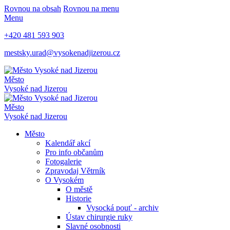
Rovnou na obsah
Rovnou na menu
Menu
+420 481 593 903
mestsky.urad@vysokenadjizerou.cz
Město
Vysoké nad Jizerou
Město
Vysoké nad Jizerou
Město
Kalendář akcí
Pro info občanům
Fotogalerie
Zpravodaj Větrník
O Vysokém
O městě
Historie
Vysocká pouť - archiv
Ústav chirurgie ruky
Slavné osobnosti