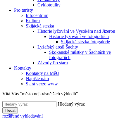
Cyklotoulky
Pro turisty
Infocentrum
Kultura
Skijácká stezka
Historie lyžování ve Vysokém nad Jizerou
Historie lyžování ve fotografiích
Skijácká stezka fotogalerie
Lyžařský areál Šachty
Skokanské můstky v Šachtách ve
fotografiích
Závody Po staru
Kontakty
Kontakty na MěÚ
Napište nám
Stará verze www
Vítá Vás "město nejkrásnějších výhledů"
Hledaný výraz
Hledat
rozšířené vyhledávání