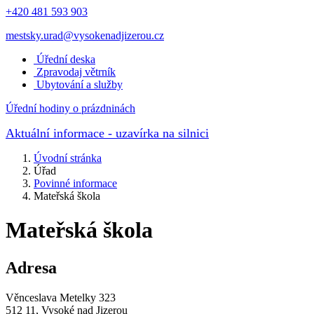
+420 481 593 903
mestsky.urad@vysokenadjizerou.cz
Úřední deska
Zpravodaj větrník
Ubytování a služby
Úřední hodiny o prázdninách
Aktuální informace
- uzavírka na silnici
Úvodní stránka
Úřad
Povinné informace
Mateřská škola
Mateřská škola
Adresa
Věnceslava Metelky 323
512 11, Vysoké nad Jizerou