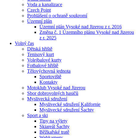
Voda a kanalizace
Czech Point
Prohlášení o ochraně soukromí
Územní plán
Územní plán Vysoké nad Jizerou z r. 2016
Změna č. 1 Územního plánu Vysoké nad Jizerou
z r. 2025
Volný čas
Dětská hřiště
Tenisový kurt
Volejbalové kurty
Fotbalové hřiště
Tělovýchovná jednota
Sportoviště
Kontakty
Motoklub Vysoké nad Jizerou
Sbor dobrovolných hasičů
Myslivecká sdružení
Myslivecké sdružení Kalifornie
Myslivecké sdružení Šachty
Sport a ski
Tipy na výlety
Skiareál Šachty
Běžkařské tratě
Webkamery