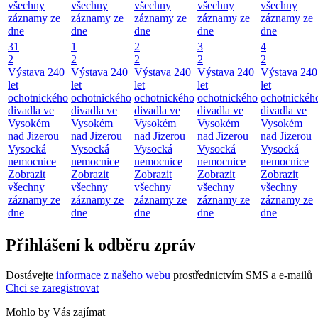
všechny
všechny
všechny
všechny
všechny
záznamy ze
záznamy ze
záznamy ze
záznamy ze
záznamy ze
dne
dne
dne
dne
dne
31
1
2
3
4
2
2
2
2
2
Výstava 240
Výstava 240
Výstava 240
Výstava 240
Výstava 240
let
let
let
let
let
ochotnického
ochotnického
ochotnického
ochotnického
ochotnickéh
divadla ve
divadla ve
divadla ve
divadla ve
divadla ve
Vysokém
Vysokém
Vysokém
Vysokém
Vysokém
nad Jizerou
nad Jizerou
nad Jizerou
nad Jizerou
nad Jizerou
Vysocká
Vysocká
Vysocká
Vysocká
Vysocká
nemocnice
nemocnice
nemocnice
nemocnice
nemocnice
Zobrazit
Zobrazit
Zobrazit
Zobrazit
Zobrazit
všechny
všechny
všechny
všechny
všechny
záznamy ze
záznamy ze
záznamy ze
záznamy ze
záznamy ze
dne
dne
dne
dne
dne
Přihlášení k odběru zpráv
Dostávejte
informace z našeho webu
prostřednictvím SMS a e-mailů
Chci se zaregistrovat
Mohlo by Vás zajímat