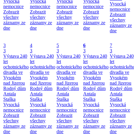
Vysocká
Vysocká
Vysocká
Vysocká
Vysocká
nemocnice
nemocnice
nemocnice
nemocnice
nemocnice
Zobrazit
Zobrazit
Zobrazit
Zobrazit
Zobrazit
všechny
všechny
všechny
všechny
všechny
záznamy ze
záznamy ze
záznamy ze
záznamy ze
záznamy ze
dne
dne
dne
dne
dne
3
4
5
6
7
3
3
3
3
3
Výstava 240
Výstava 240
Výstava 240
Výstava 240
Výstava 240
let
let
let
let
let
ochotnického
ochotnického
ochotnického
ochotnického
ochotnickéh
divadla ve
divadla ve
divadla ve
divadla ve
divadla ve
Vysokém
Vysokém
Vysokém
Vysokém
Vysokém
nad Jizerou
nad Jizerou
nad Jizerou
nad Jizerou
nad Jizerou
Rodný dům
Rodný dům
Rodný dům
Rodný dům
Rodný dům
Antala
Antala
Antala
Antala
Antala
Staška
Staška
Staška
Staška
Staška
Vysocká
Vysocká
Vysocká
Vysocká
Vysocká
nemocnice
nemocnice
nemocnice
nemocnice
nemocnice
Zobrazit
Zobrazit
Zobrazit
Zobrazit
Zobrazit
všechny
všechny
všechny
všechny
všechny
záznamy ze
záznamy ze
záznamy ze
záznamy ze
záznamy ze
dne
dne
dne
dne
dne