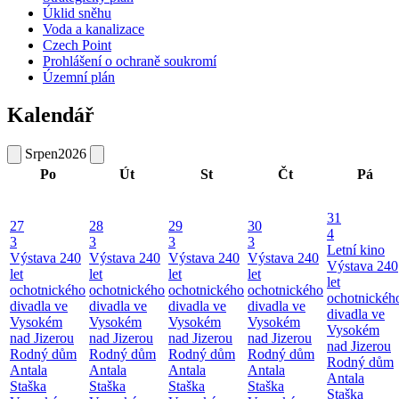
Úklid sněhu
Voda a kanalizace
Czech Point
Prohlášení o ochraně soukromí
Územní plán
Kalendář
Srpen
2026
Po
Út
St
Čt
Pá
31
27
28
29
30
4
3
3
3
3
Letní kino
Výstava 240
Výstava 240
Výstava 240
Výstava 240
Výstava 240
let
let
let
let
let
ochotnického
ochotnického
ochotnického
ochotnického
ochotnickéh
divadla ve
divadla ve
divadla ve
divadla ve
divadla ve
Vysokém
Vysokém
Vysokém
Vysokém
Vysokém
nad Jizerou
nad Jizerou
nad Jizerou
nad Jizerou
nad Jizerou
Rodný dům
Rodný dům
Rodný dům
Rodný dům
Rodný dům
Antala
Antala
Antala
Antala
Antala
Staška
Staška
Staška
Staška
Staška