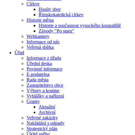
Církve
Husův sbor
Římskokatolická církev
Historie města
Historie a současnost vysockého koupaliště
Závody "Po staru"
Webkamery
Informace od nás
Veřejná sbírka
Úřad
Informace z úřadu
Úřední deska
Povinné informace
E-podatelna
Rada města
Zastupitelstvo obce
Výbory a komise
Vyhlášky a nařízení
Granty
Aktuální
Archivní
Veřejné zakázky
Nakládání s odpady
Strategický plán
Úklid sněhu