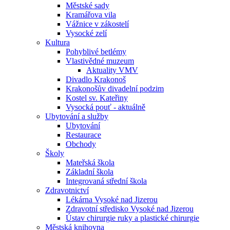
Městské sady
Kramářova vila
Vážnice v zákostelí
Vysocké zelí
Kultura
Pohyblivé betlémy
Vlastivědné muzeum
Aktuality VMV
Divadlo Krakonoš
Krakonošův divadelní podzim
Kostel sv. Kateřiny
Vysocká pouť - aktuálně
Ubytování a služby
Ubytování
Restaurace
Obchody
Školy
Mateřská škola
Základní škola
Integrovaná střední škola
Zdravotnictví
Lékárna Vysoké nad Jizerou
Zdravotní středisko Vysoké nad Jizerou
Ústav chirurgie ruky a plastické chirurgie
Městská knihovna