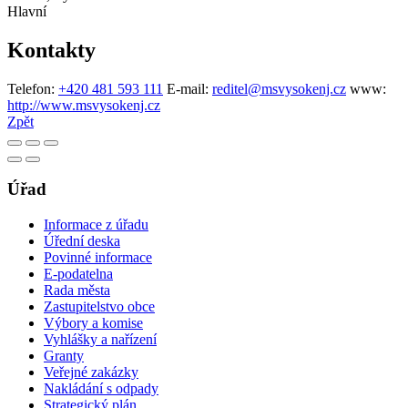
Hlavní
Kontakty
Telefon:
+420 481 593 111
E-mail:
reditel@msvysokenj.cz
www:
http://www.msvysokenj.cz
Zpět
Úřad
Informace z úřadu
Úřední deska
Povinné informace
E-podatelna
Rada města
Zastupitelstvo obce
Výbory a komise
Vyhlášky a nařízení
Granty
Veřejné zakázky
Nakládání s odpady
Strategický plán