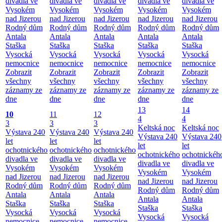
divadla ve
divadla ve
divadla ve
divadla ve
divadla ve
Vysokém
Vysokém
Vysokém
Vysokém
Vysokém
nad Jizerou
nad Jizerou
nad Jizerou
nad Jizerou
nad Jizerou
Rodný dům
Rodný dům
Rodný dům
Rodný dům
Rodný dům
Antala
Antala
Antala
Antala
Antala
Staška
Staška
Staška
Staška
Staška
Vysocká
Vysocká
Vysocká
Vysocká
Vysocká
nemocnice
nemocnice
nemocnice
nemocnice
nemocnice
Zobrazit
Zobrazit
Zobrazit
Zobrazit
Zobrazit
všechny
všechny
všechny
všechny
všechny
záznamy ze
záznamy ze
záznamy ze
záznamy ze
záznamy ze
dne
dne
dne
dne
dne
13
14
10
11
12
4
4
3
3
3
Keltská noc
Keltská noc
Výstava 240
Výstava 240
Výstava 240
Výstava 240
Výstava 240
let
let
let
let
let
ochotnického
ochotnického
ochotnického
ochotnického
ochotnickéh
divadla ve
divadla ve
divadla ve
divadla ve
divadla ve
Vysokém
Vysokém
Vysokém
Vysokém
Vysokém
nad Jizerou
nad Jizerou
nad Jizerou
nad Jizerou
nad Jizerou
Rodný dům
Rodný dům
Rodný dům
Rodný dům
Rodný dům
Antala
Antala
Antala
Antala
Antala
Staška
Staška
Staška
Staška
Staška
Vysocká
Vysocká
Vysocká
Vysocká
Vysocká
nemocnice
nemocnice
nemocnice