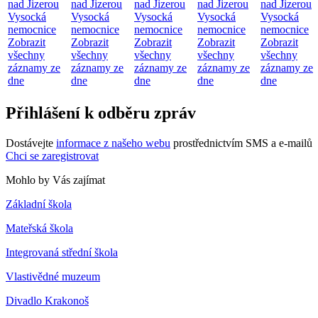
nad Jizerou
nad Jizerou
nad Jizerou
nad Jizerou
nad Jizerou
Vysocká
Vysocká
Vysocká
Vysocká
Vysocká
nemocnice
nemocnice
nemocnice
nemocnice
nemocnice
Zobrazit
Zobrazit
Zobrazit
Zobrazit
Zobrazit
všechny
všechny
všechny
všechny
všechny
záznamy ze
záznamy ze
záznamy ze
záznamy ze
záznamy ze
dne
dne
dne
dne
dne
Přihlášení k odběru zpráv
Dostávejte
informace z našeho webu
prostřednictvím SMS a e-mailů
Chci se zaregistrovat
Mohlo by Vás zajímat
Základní škola
Mateřská škola
Integrovaná střední škola
Vlastivědné muzeum
Divadlo Krakonoš