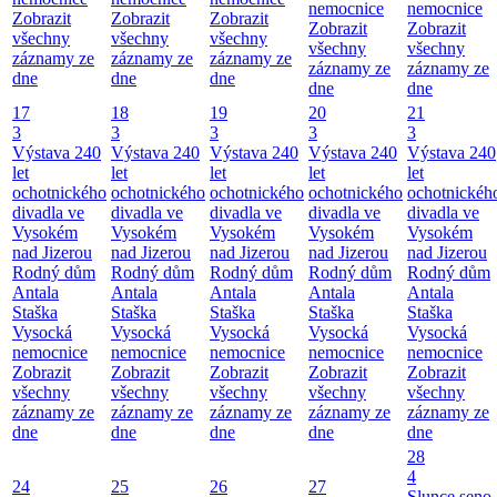
nemocnice
nemocnice
Zobrazit
Zobrazit
Zobrazit
Zobrazit
Zobrazit
všechny
všechny
všechny
všechny
všechny
záznamy ze
záznamy ze
záznamy ze
záznamy ze
záznamy ze
dne
dne
dne
dne
dne
17
18
19
20
21
3
3
3
3
3
Výstava 240
Výstava 240
Výstava 240
Výstava 240
Výstava 240
let
let
let
let
let
ochotnického
ochotnického
ochotnického
ochotnického
ochotnickéh
divadla ve
divadla ve
divadla ve
divadla ve
divadla ve
Vysokém
Vysokém
Vysokém
Vysokém
Vysokém
nad Jizerou
nad Jizerou
nad Jizerou
nad Jizerou
nad Jizerou
Rodný dům
Rodný dům
Rodný dům
Rodný dům
Rodný dům
Antala
Antala
Antala
Antala
Antala
Staška
Staška
Staška
Staška
Staška
Vysocká
Vysocká
Vysocká
Vysocká
Vysocká
nemocnice
nemocnice
nemocnice
nemocnice
nemocnice
Zobrazit
Zobrazit
Zobrazit
Zobrazit
Zobrazit
všechny
všechny
všechny
všechny
všechny
záznamy ze
záznamy ze
záznamy ze
záznamy ze
záznamy ze
dne
dne
dne
dne
dne
28
4
24
25
26
27
Slunce seno