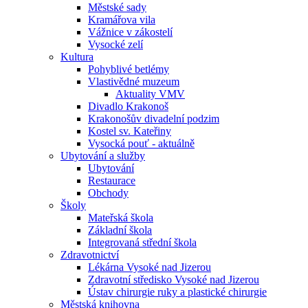
Městské sady
Kramářova vila
Vážnice v zákostelí
Vysocké zelí
Kultura
Pohyblivé betlémy
Vlastivědné muzeum
Aktuality VMV
Divadlo Krakonoš
Krakonošův divadelní podzim
Kostel sv. Kateřiny
Vysocká pouť - aktuálně
Ubytování a služby
Ubytování
Restaurace
Obchody
Školy
Mateřská škola
Základní škola
Integrovaná střední škola
Zdravotnictví
Lékárna Vysoké nad Jizerou
Zdravotní středisko Vysoké nad Jizerou
Ústav chirurgie ruky a plastické chirurgie
Městská knihovna