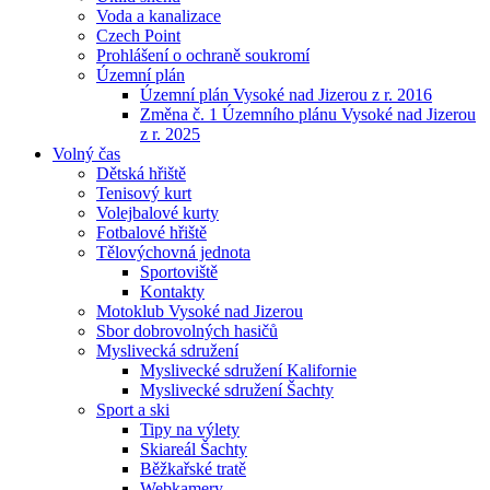
Voda a kanalizace
Czech Point
Prohlášení o ochraně soukromí
Územní plán
Územní plán Vysoké nad Jizerou z r. 2016
Změna č. 1 Územního plánu Vysoké nad Jizerou
z r. 2025
Volný čas
Dětská hřiště
Tenisový kurt
Volejbalové kurty
Fotbalové hřiště
Tělovýchovná jednota
Sportoviště
Kontakty
Motoklub Vysoké nad Jizerou
Sbor dobrovolných hasičů
Myslivecká sdružení
Myslivecké sdružení Kalifornie
Myslivecké sdružení Šachty
Sport a ski
Tipy na výlety
Skiareál Šachty
Běžkařské tratě
Webkamery