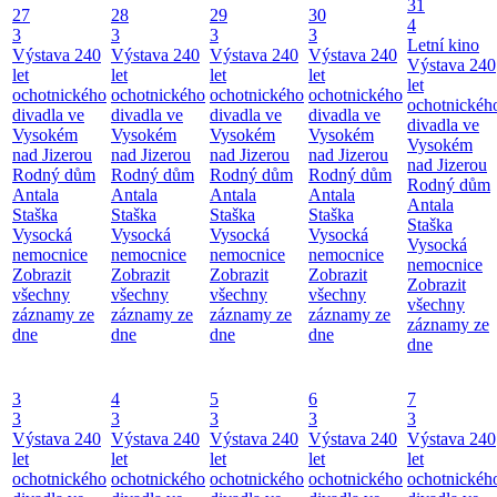
31
27
28
29
30
4
3
3
3
3
Letní kino
Výstava 240
Výstava 240
Výstava 240
Výstava 240
Výstava 240
let
let
let
let
let
ochotnického
ochotnického
ochotnického
ochotnického
ochotnickéh
divadla ve
divadla ve
divadla ve
divadla ve
divadla ve
Vysokém
Vysokém
Vysokém
Vysokém
Vysokém
nad Jizerou
nad Jizerou
nad Jizerou
nad Jizerou
nad Jizerou
Rodný dům
Rodný dům
Rodný dům
Rodný dům
Rodný dům
Antala
Antala
Antala
Antala
Antala
Staška
Staška
Staška
Staška
Staška
Vysocká
Vysocká
Vysocká
Vysocká
Vysocká
nemocnice
nemocnice
nemocnice
nemocnice
nemocnice
Zobrazit
Zobrazit
Zobrazit
Zobrazit
Zobrazit
všechny
všechny
všechny
všechny
všechny
záznamy ze
záznamy ze
záznamy ze
záznamy ze
záznamy ze
dne
dne
dne
dne
dne
3
4
5
6
7
3
3
3
3
3
Výstava 240
Výstava 240
Výstava 240
Výstava 240
Výstava 240
let
let
let
let
let
ochotnického
ochotnického
ochotnického
ochotnického
ochotnickéh