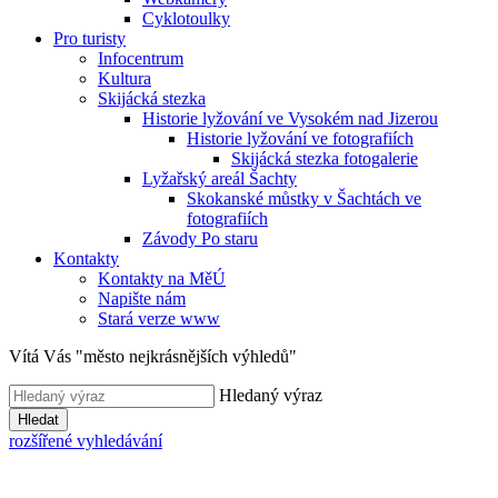
Cyklotoulky
Pro turisty
Infocentrum
Kultura
Skijácká stezka
Historie lyžování ve Vysokém nad Jizerou
Historie lyžování ve fotografiích
Skijácká stezka fotogalerie
Lyžařský areál Šachty
Skokanské můstky v Šachtách ve
fotografiích
Závody Po staru
Kontakty
Kontakty na MěÚ
Napište nám
Stará verze www
Vítá Vás "město nejkrásnějších výhledů"
Hledaný výraz
Hledat
rozšířené vyhledávání