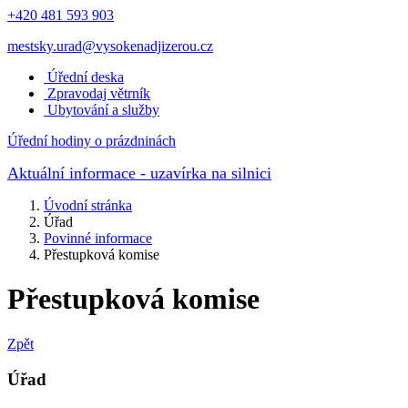
+420 481 593 903
mestsky.urad@vysokenadjizerou.cz
Úřední deska
Zpravodaj větrník
Ubytování a služby
Úřední hodiny o prázdninách
Aktuální informace
- uzavírka na silnici
Úvodní stránka
Úřad
Povinné informace
Přestupková komise
Přestupková komise
Zpět
Úřad