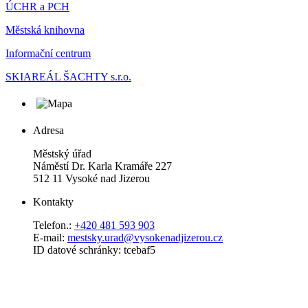
ÚCHR a PCH
Městská knihovna
Informační centrum
SKIAREÁL ŠACHTY s.r.o.
Adresa
Městský úřad
Náměstí Dr. Karla Kramáře 227
512 11 Vysoké nad Jizerou
Kontakty
Telefon.:
+420 481 593 903
E-mail:
mestsky.urad@vysokenadjizerou.cz
ID datové schránky: tcebaf5