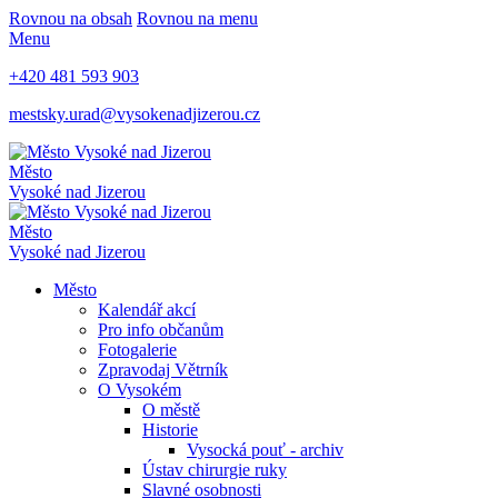
Rovnou na obsah
Rovnou na menu
Menu
+420 481 593 903
mestsky.urad@vysokenadjizerou.cz
Město
Vysoké nad Jizerou
Město
Vysoké nad Jizerou
Město
Kalendář akcí
Pro info občanům
Fotogalerie
Zpravodaj Větrník
O Vysokém
O městě
Historie
Vysocká pouť - archiv
Ústav chirurgie ruky
Slavné osobnosti