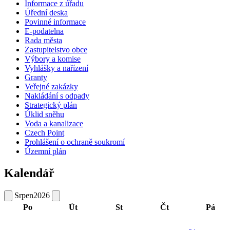
Informace z úřadu
Úřední deska
Povinné informace
E-podatelna
Rada města
Zastupitelstvo obce
Výbory a komise
Vyhlášky a nařízení
Granty
Veřejné zakázky
Nakládání s odpady
Strategický plán
Úklid sněhu
Voda a kanalizace
Czech Point
Prohlášení o ochraně soukromí
Územní plán
Kalendář
Srpen
2026
Po
Út
St
Čt
Pá