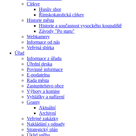
Církve
Husův sbor
Římskokatolická církev
Historie města
Historie a současnost vysockého koupaliště
Závody "Po staru"
Webkamery
Informace od nás
Veřejná sbírka
Úřad
Informace z úřadu
Úřední deska
Povinné informace
E-podatelna
Rada města
Zastupitelstvo obce
Výbory a komise
Vyhlášky a nařízení
Granty
Aktuální
Archivní
Veřejné zakázky
Nakládání s odpady
Strategický plán
Úklid sněhu