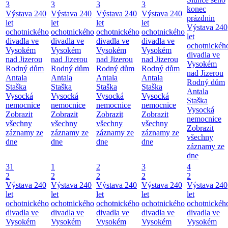
3
3
3
3
konec
Výstava 240
Výstava 240
Výstava 240
Výstava 240
prázdnin
let
let
let
let
Výstava 240
ochotnického
ochotnického
ochotnického
ochotnického
let
divadla ve
divadla ve
divadla ve
divadla ve
ochotnickéh
Vysokém
Vysokém
Vysokém
Vysokém
divadla ve
nad Jizerou
nad Jizerou
nad Jizerou
nad Jizerou
Vysokém
Rodný dům
Rodný dům
Rodný dům
Rodný dům
nad Jizerou
Antala
Antala
Antala
Antala
Rodný dům
Staška
Staška
Staška
Staška
Antala
Vysocká
Vysocká
Vysocká
Vysocká
Staška
nemocnice
nemocnice
nemocnice
nemocnice
Vysocká
Zobrazit
Zobrazit
Zobrazit
Zobrazit
nemocnice
všechny
všechny
všechny
všechny
Zobrazit
záznamy ze
záznamy ze
záznamy ze
záznamy ze
všechny
dne
dne
dne
dne
záznamy ze
dne
31
1
2
3
4
2
2
2
2
2
Výstava 240
Výstava 240
Výstava 240
Výstava 240
Výstava 240
let
let
let
let
let
ochotnického
ochotnického
ochotnického
ochotnického
ochotnickéh
divadla ve
divadla ve
divadla ve
divadla ve
divadla ve
Vysokém
Vysokém
Vysokém
Vysokém
Vysokém