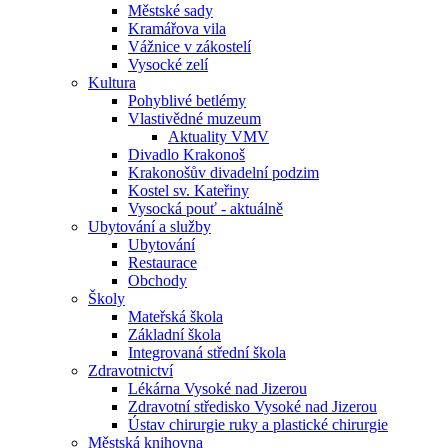
Městské sady
Kramářova vila
Vážnice v zákostelí
Vysocké zelí
Kultura
Pohyblivé betlémy
Vlastivědné muzeum
Aktuality VMV
Divadlo Krakonoš
Krakonošův divadelní podzim
Kostel sv. Kateřiny
Vysocká pouť - aktuálně
Ubytování a služby
Ubytování
Restaurace
Obchody
Školy
Mateřská škola
Základní škola
Integrovaná střední škola
Zdravotnictví
Lékárna Vysoké nad Jizerou
Zdravotní středisko Vysoké nad Jizerou
Ústav chirurgie ruky a plastické chirurgie
Městská knihovna