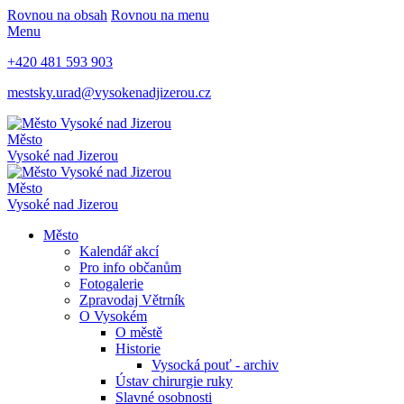
Rovnou na obsah
Rovnou na menu
Menu
+420 481 593 903
mestsky.urad@vysokenadjizerou.cz
Město
Vysoké nad Jizerou
Město
Vysoké nad Jizerou
Město
Kalendář akcí
Pro info občanům
Fotogalerie
Zpravodaj Větrník
O Vysokém
O městě
Historie
Vysocká pouť - archiv
Ústav chirurgie ruky
Slavné osobnosti