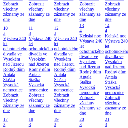
Zobrazit
Zobrazit
Zobrazit
Zobrazit
Zobrazit
všechny
všechny
všechny
všechny
všechny
záznamy ze
záznamy ze
záznamy ze
záznamy ze
záznamy ze
dne
dne
dne
dne
dne
13
14
10
11
12
4
4
3
3
3
Keltská noc
Keltská noc
Výstava 240
Výstava 240
Výstava 240
Výstava 240
Výstava 240
let
let
let
let
let
ochotnického
ochotnického
ochotnického
ochotnického
ochotnickéh
divadla ve
divadla ve
divadla ve
divadla ve
divadla ve
Vysokém
Vysokém
Vysokém
Vysokém
Vysokém
nad Jizerou
nad Jizerou
nad Jizerou
nad Jizerou
nad Jizerou
Rodný dům
Rodný dům
Rodný dům
Rodný dům
Rodný dům
Antala
Antala
Antala
Antala
Antala
Staška
Staška
Staška
Staška
Staška
Vysocká
Vysocká
Vysocká
Vysocká
Vysocká
nemocnice
nemocnice
nemocnice
nemocnice
nemocnice
Zobrazit
Zobrazit
Zobrazit
Zobrazit
Zobrazit
všechny
všechny
všechny
všechny
všechny
záznamy ze
záznamy ze
záznamy ze
záznamy ze
záznamy ze
dne
dne
dne
dne
dne
17
18
19
20
21
3
3
3
3
3