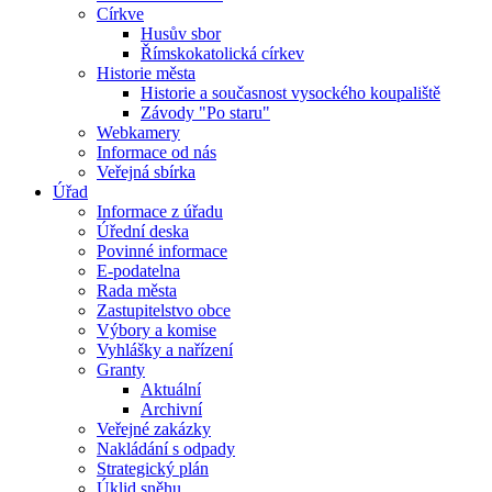
Církve
Husův sbor
Římskokatolická církev
Historie města
Historie a současnost vysockého koupaliště
Závody "Po staru"
Webkamery
Informace od nás
Veřejná sbírka
Úřad
Informace z úřadu
Úřední deska
Povinné informace
E-podatelna
Rada města
Zastupitelstvo obce
Výbory a komise
Vyhlášky a nařízení
Granty
Aktuální
Archivní
Veřejné zakázky
Nakládání s odpady
Strategický plán
Úklid sněhu