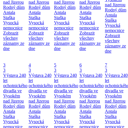
nad Jizerou
nad Jizerou
nad Jizerou
nad Jizerou
nad Jizerou
Rodný dům
Rodný dům
Rodný dům
Rodný dům
Rodný dům
Antala
Antala
Antala
Antala
Antala
Staška
Staška
Staška
Staška
Staška
Vysocká
Vysocká
Vysocká
Vysocká
Vysocká
nemocnice
nemocnice
nemocnice
nemocnice
nemocnice
Zobrazit
Zobrazit
Zobrazit
Zobrazit
Zobrazit
všechny
všechny
všechny
všechny
všechny
záznamy ze
záznamy ze
záznamy ze
záznamy ze
záznamy ze
dne
dne
dne
dne
dne
3
4
5
6
7
3
3
3
3
3
Výstava 240
Výstava 240
Výstava 240
Výstava 240
Výstava 240
let
let
let
let
let
ochotnického
ochotnického
ochotnického
ochotnického
ochotnickéh
divadla ve
divadla ve
divadla ve
divadla ve
divadla ve
Vysokém
Vysokém
Vysokém
Vysokém
Vysokém
nad Jizerou
nad Jizerou
nad Jizerou
nad Jizerou
nad Jizerou
Rodný dům
Rodný dům
Rodný dům
Rodný dům
Rodný dům
Antala
Antala
Antala
Antala
Antala
Staška
Staška
Staška
Staška
Staška
Vysocká
Vysocká
Vysocká
Vysocká
Vysocká
nemocnice
nemocnice
nemocnice
nemocnice
nemocnice