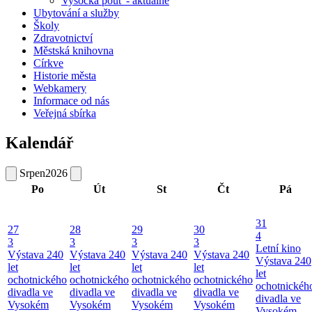
Vysocká pouť - aktuálně
Ubytování a služby
Školy
Zdravotnictví
Městská knihovna
Církve
Historie města
Webkamery
Informace od nás
Veřejná sbírka
Kalendář
Srpen
2026
Po
Út
St
Čt
Pá
31
27
28
29
30
4
3
3
3
3
Letní kino
Výstava 240
Výstava 240
Výstava 240
Výstava 240
Výstava 240
let
let
let
let
let
ochotnického
ochotnického
ochotnického
ochotnického
ochotnickéh
divadla ve
divadla ve
divadla ve
divadla ve
divadla ve
Vysokém
Vysokém
Vysokém
Vysokém
Vysokém