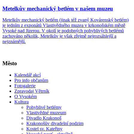
Metelkův mechanický betlém v našem muzeu
Metelkův mechanický betlém (jinak též zvaný Kovárenský betlém)
je jedním z exponátů Vlastivědného muzea v krkonošském městě
Vysoké nad Jizerou. V okolí je podobných pohyblivých betlémů
zachováno několik, Metelkův je však zřejmě nejrozsáhlejší a
nejznámější.
Město
Kalendář akcí
Pro info občanům
Fotogalerie
Zpravodaj Větrník
O Vysokém
Kultura
Pohyblivé betlémy
Vlastivědné muzeum
Divadlo Krakonoš
Krakonošův divadelní podzim
Kostel sv. Kateřiny