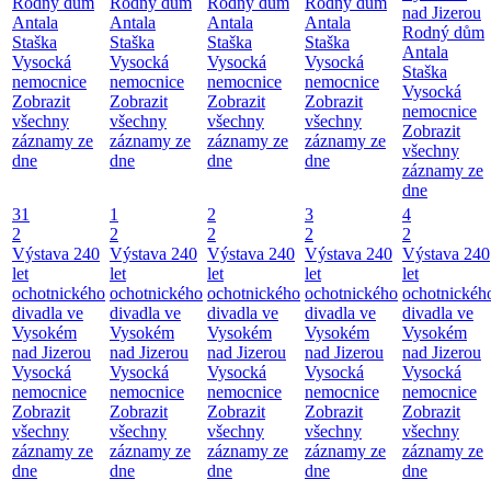
Rodný dům
Rodný dům
Rodný dům
Rodný dům
nad Jizerou
Antala
Antala
Antala
Antala
Rodný dům
Staška
Staška
Staška
Staška
Antala
Vysocká
Vysocká
Vysocká
Vysocká
Staška
nemocnice
nemocnice
nemocnice
nemocnice
Vysocká
Zobrazit
Zobrazit
Zobrazit
Zobrazit
nemocnice
všechny
všechny
všechny
všechny
Zobrazit
záznamy ze
záznamy ze
záznamy ze
záznamy ze
všechny
dne
dne
dne
dne
záznamy ze
dne
31
1
2
3
4
2
2
2
2
2
Výstava 240
Výstava 240
Výstava 240
Výstava 240
Výstava 240
let
let
let
let
let
ochotnického
ochotnického
ochotnického
ochotnického
ochotnickéh
divadla ve
divadla ve
divadla ve
divadla ve
divadla ve
Vysokém
Vysokém
Vysokém
Vysokém
Vysokém
nad Jizerou
nad Jizerou
nad Jizerou
nad Jizerou
nad Jizerou
Vysocká
Vysocká
Vysocká
Vysocká
Vysocká
nemocnice
nemocnice
nemocnice
nemocnice
nemocnice
Zobrazit
Zobrazit
Zobrazit
Zobrazit
Zobrazit
všechny
všechny
všechny
všechny
všechny
záznamy ze
záznamy ze
záznamy ze
záznamy ze
záznamy ze
dne
dne
dne
dne
dne