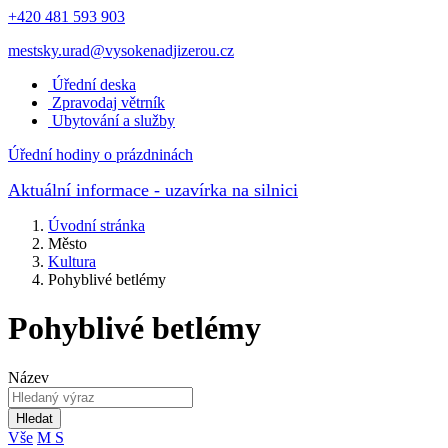
+420 481 593 903
mestsky.urad@vysokenadjizerou.cz
Úřední deska
Zpravodaj větrník
Ubytování a služby
Úřední hodiny o prázdninách
Aktuální informace
- uzavírka na silnici
Úvodní stránka
Město
Kultura
Pohyblivé betlémy
Pohyblivé betlémy
Název
Hledat
Vše
M
S