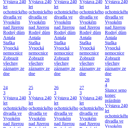
Výstava 240
Výstava 240
Výstava 240
Výstava 240
Výstava 240
let
let
let
let
let
ochotnického
ochotnického
ochotnického
ochotnického
ochotnickéh
divadla ve
divadla ve
divadla ve
divadla ve
divadla ve
Vysokém
Vysokém
Vysokém
Vysokém
Vysokém
nad Jizerou
nad Jizerou
nad Jizerou
nad Jizerou
nad Jizerou
Rodný dům
Rodný dům
Rodný dům
Rodný dům
Rodný dům
Antala
Antala
Antala
Antala
Antala
Staška
Staška
Staška
Staška
Staška
Vysocká
Vysocká
Vysocká
Vysocká
Vysocká
nemocnice
nemocnice
nemocnice
nemocnice
nemocnice
Zobrazit
Zobrazit
Zobrazit
Zobrazit
Zobrazit
všechny
všechny
všechny
všechny
všechny
záznamy ze
záznamy ze
záznamy ze
záznamy ze
záznamy ze
dne
dne
dne
dne
dne
28
4
24
25
26
27
Slunce seno
3
3
3
3
konec
Výstava 240
Výstava 240
Výstava 240
Výstava 240
prázdnin
let
let
let
let
Výstava 240
ochotnického
ochotnického
ochotnického
ochotnického
let
divadla ve
divadla ve
divadla ve
divadla ve
ochotnickéh
Vysokém
Vysokém
Vysokém
Vysokém
divadla ve
nad Jizerou
nad Jizerou
nad Jizerou
nad Jizerou
Vysokém