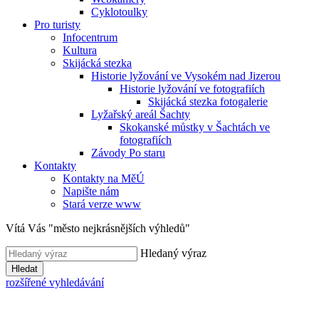
Cyklotoulky
Pro turisty
Infocentrum
Kultura
Skijácká stezka
Historie lyžování ve Vysokém nad Jizerou
Historie lyžování ve fotografiích
Skijácká stezka fotogalerie
Lyžařský areál Šachty
Skokanské můstky v Šachtách ve
fotografiích
Závody Po staru
Kontakty
Kontakty na MěÚ
Napište nám
Stará verze www
Vítá Vás "město nejkrásnějších výhledů"
Hledaný výraz
Hledat
rozšířené vyhledávání