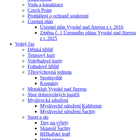
Voda a kanalizace
Czech Point
Prohlášení o ochraně soukromí
Územní plán
Územní plán Vysoké nad Jizerou z r. 2016
Změna č. 1 Územního plánu Vysoké nad Jizerou
z r. 2025
Volný čas
Dětská hřiště
Tenisový kurt
Volejbalové kurty
Fotbalové hřiště
Tělovýchovná jednota
Sportoviště
Kontakty
Motoklub Vysoké nad Jizerou
Sbor dobrovolných hasičů
Myslivecká sdružení
Myslivecké sdružení Kalifornie
Myslivecké sdružení Šachty
Sport a ski
Tipy na výlety
Skiareál Šachty
Běžkařské tratě
Webkamery